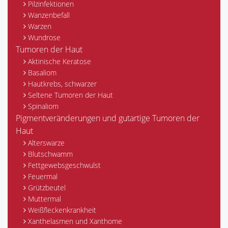
Pilzinfektionen
Wanzenbefall
Warzen
Wundrose
Tumoren der Haut
Aktinische Keratose
Basaliom
Hautkrebs, schwarzer
Seltene Tumoren der Haut
Spinaliom
Pigmentveränderungen und gutartige Tumoren der
Haut
Alterswarze
Blutschwamm
Fettgewebsgeschwulst
Feuermal
Grützbeutel
Muttermal
Weißfleckenkrankheit
Xanthelasmen und Xanthome