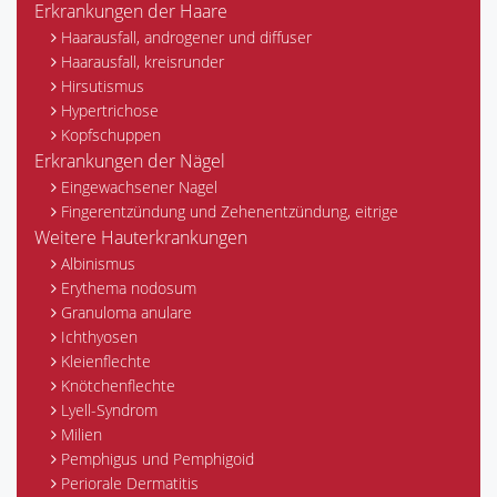
Erkrankungen der Haare
Haarausfall, androgener und diffuser
Haarausfall, kreisrunder
Hirsutismus
Hypertrichose
Kopfschuppen
Erkrankungen der Nägel
Eingewachsener Nagel
Fingerentzündung und Zehenentzündung, eitrige
Weitere Hauterkrankungen
Albinismus
Erythema nodosum
Granuloma anulare
Ichthyosen
Kleienflechte
Knötchenflechte
Lyell-Syndrom
Milien
Pemphigus und Pemphigoid
Periorale Dermatitis