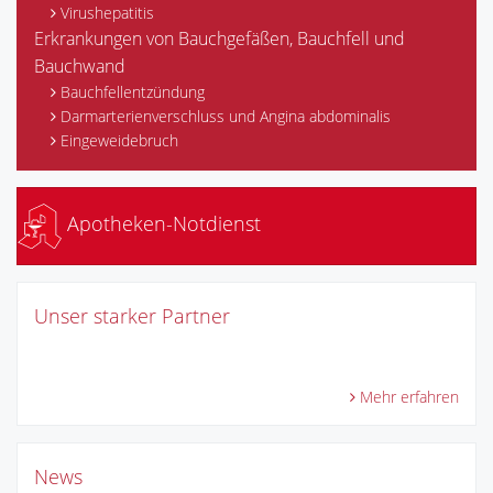
Virushepatitis
Erkrankungen von Bauchgefäßen, Bauchfell und
Bauchwand
Bauchfellentzündung
Darmarterienverschluss und Angina abdominalis
Eingeweidebruch
Apotheken-Notdienst
Unser starker Partner
Mehr erfahren
News