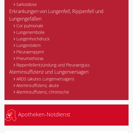
Sarkoidose
Erkrankungen von Lungenfell, Rippenfell und
Lungengefäßen
Cor pulmonale
Lungenembolie
Lungenhochdruck
Lungenödem
Pleuraempyem
Pneumothorax
Rippenfellentzündung und Pleuraerguss
Ateminsuffizienz und Lungenversagen
ARDS (akutes Lungenversagen)
Ateminsuffizienz, akute
Ateminsuffizienz, chronische
Apotheken-Notdienst